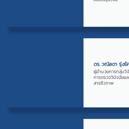
ดร. วณิลดา รุ่งรัศ
ผู้อำนวยการกลุ่มวิ
การตรวจวินิจฉัยแล
สารชีวภาพ