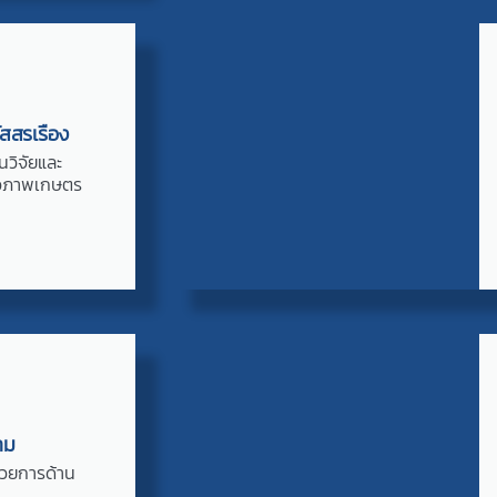
ัสสรเรือง
นวิจัยและ
ีวภาพเกษตร
าม
นวยการด้าน