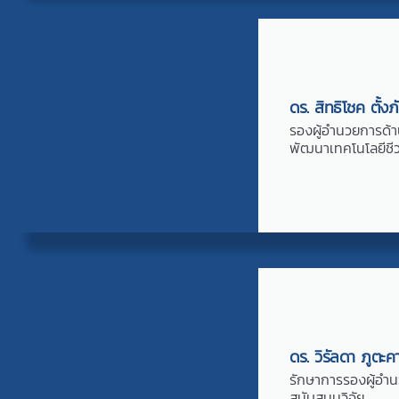
ดร. สิทธิโชค ตั้งภ
รองผู้อำนวยการด้า
พัฒนาเทคโนโลยีช
ดร. วิรัลดา ภูตะค
รักษาการรองผู้อำ
สนับสนุนวิจัย