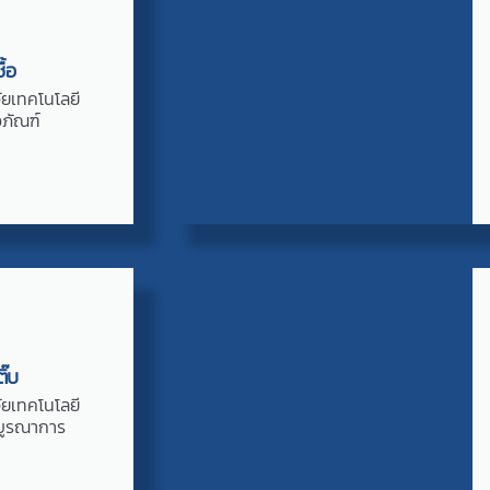
ื้อ
จัยเทคโนโลยี
วภัณฑ์
ิ๊บ
จัยเทคโนโลยี
บูรณาการ​