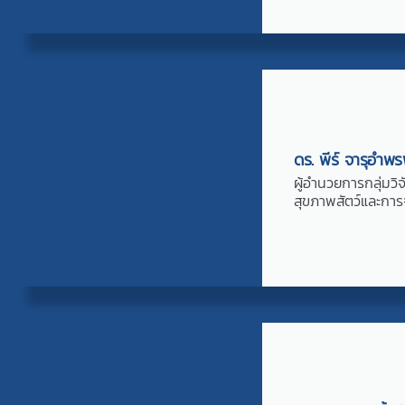
ดร. พีร์ จารุอำ
ผู้อำนวยการกลุ่มวิ
สุขภาพสัตว์และการ